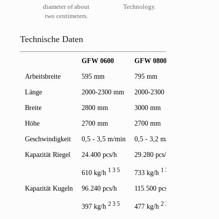
diameter of about
Technology.
two centimeters.
Technische Daten
GFW 0600
GFW 0800
GFW 100
Arbeitsbreite
595 mm
795 mm
995 mm
Länge
2000-2300 mm
2000-2300 mm
2000-230
Breite
2800 mm
3000 mm
3200 mm
Höhe
2700 mm
2700 mm
2700 mm
Geschwindigkeit
0,5 - 3,5 m/min
0,5 - 3,2 m/min
0,5 - 3,0 
Kapazität Riegel
24.400 pcs/h
29.280 pcs/h
36.660 pcs
1 3 5
1 3 4
1 
610 kg/h
733 kg/h
917 kg/h
Kapazität Kugeln
96.240 pcs/h
115.500 pcs/h
144.360 pc
2 3 5
2 3 4
2 
397 kg/h
477 kg/h
596 kg/h