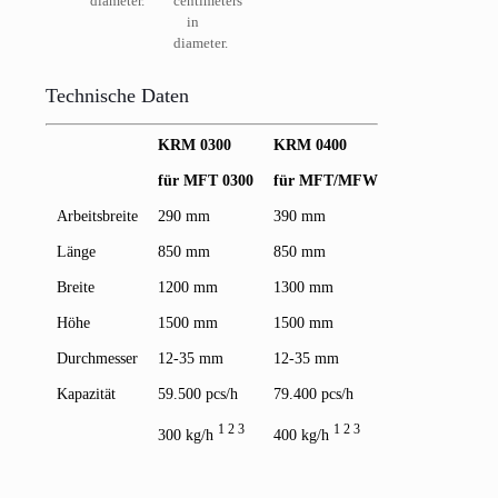
diameter.
centimeters
in
diameter.
Technische Daten
KRM 0300
KRM 0400
KRM 060
für MFT 0300
für MFT/MFW 0400
für MFT
Arbeitsbreite
290 mm
390 mm
590 mm
Länge
850 mm
850 mm
1900 mm
Breite
1200 mm
1300 mm
1450 mm
Höhe
1500 mm
1500 mm
1300 mm
Durchmesser
12-35 mm
12-35 mm
12-35 m
Kapazität
59.500 pcs/h
79.400 pcs/h
122.200 p
1 2 3
1 2 3
300 kg/h
400 kg/h
415 kg/h